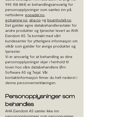
995 158 884)
er behandlingsansvarlig for
personopplysninger som samles inn på
nettsidene:
gopadel.no
,
gotraining.no
,
aha.no
og
bjugnhotell.no
.
Det gjelder egne databehandleravtaler for
andre produkter og tjenester levert av AHA
Eiendom AS. Ta kontakt med vårt
kundesenter for ytterligere informasjon om
vilkår som gjelder for øvrige produkter og
tjenester.
Vi er ansvarlig for at behandling av dine
personopplysninger skjer i henhold til
loven hos våre databehandlere Ørn
Software AS og Teijal. Vår
kontaktinformasjon finner du helt nederst i
denne personvernerklæringen.
Personopplysninger som
behandles
AHA Eiendom AS samler ikke inn
personopplysninger som personnummer,