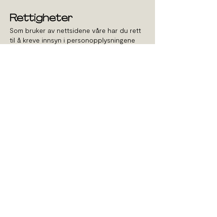
Rettigheter
Som bruker av nettsidene våre har du rett
til å kreve innsyn i personopplysningene
som vi behandler om deg og hvordan de
behandles. Du kan også kreve retting,
sletting og begrensninger i behandlingen
av
personopplysninger i henhold til
personopplysningsloven.
Hvor behandlingen av personopplysninger
er basert på samtykke, kan du til enhver tid
trekke samtykket tilbake.
Dersom du mener at AHA Eiendom AS ikke
har overholdt dine rettigheter i henhold til
personopplysningsloven, har du rett til å
klage til den aktuelle tilsynsmyndigheten.
Dette gjøres ved å sende klage til
Datatilsynet, kontaktinformasjon er
tilgjengelig på
www.datatilsynet.no
.
Kontaktinformasjon